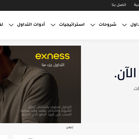
ية
اتصل بنا
داول
شروحات
استراتيجيات
أدوات التداول
لف
إعلان