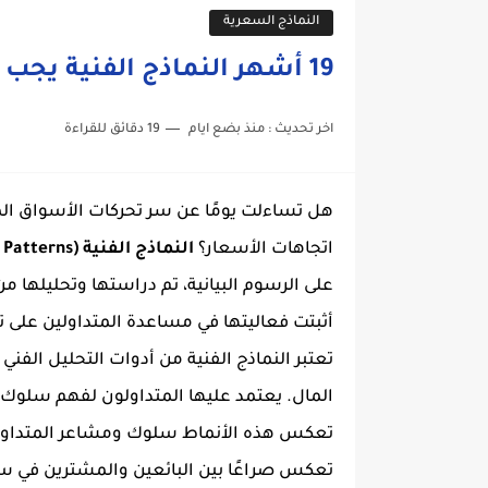
النماذج السعرية
19 أشهر النماذج الفنية يجب على أي متداول معرفتها
اخر تحديث :
منذ بضع ايام
19 دقائق للقراءة
هل تساءلت يومًا عن سر تحركات الأسواق ال
اتجاهات الأسعار؟
النماذج الفنية (Chart Patterns)
على الرسوم البيانية، تم دراستها وتحليلها م
أثبتت فعاليتها في مساعدة المتداولين على ت
تعتبر النماذج الفنية من أدوات التحليل الفني
المال. يعتمد عليها المتداولون لفهم سلوك 
تعكس هذه الأنماط سلوك ومشاعر المتداول
تعكس صراعًا بين البائعين والمشترين في س