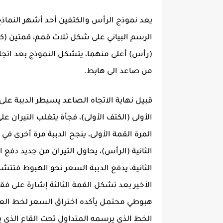
يعد نموذج الرأس والكتفين أحد أشهر النماذج 
الرسم البياني على شكل ثلاث قمم، قمتين (
(رأس) أعلى منهما، يتشكل النموذج بعد اتجا
من صاعد الى هابط.
قبيل نهاية الاتجاه الصاعد يسيطر الدببة 
الأولى (الكتف الأولى)، فجأة يتغلب التيران 
المرة القمة الأولى، ينجح الدببة مرة أخرى
الثانية (الرأس)، يحاول التيران من جديد دف
الثانية، يدفع الدببة السعر نحو الهبوط فتتشكل
الأخير بعد تشكل القمة الثالثة إشارة على فق
هبوطي محتمل يأكده اختراق السعر لخط العن
الخط الذي يرسمه المتداول تحت القاع الذي ي