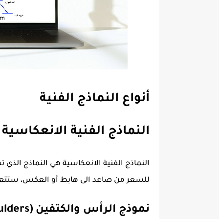
أنواع النماذج الفنية
النماذج الفنية الانعكاسية (Reversal Chart Patterns
النماذج الفنية الانعكاسية هي النماذج الذي ت
للسعر من صاعد الى هابط أو العكس، ستتعرف
نموذج الرأس والكتفين (Head and Shoulders)